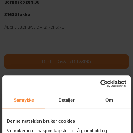
Borgeskogen 30
3160 Stokke
Åpent etter avtale – ta kontakt.
BESTILL GRATIS BEFARING
+47 917 86 000
kundeservice@celcius.no
Samtykke
Detaljer
Om
Denne nettsiden bruker cookies
Vi bruker informasjonskapsler for å gi innhold og