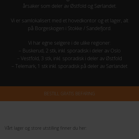
årsaker som deler av Østfold og Sørlandet.
Vi er samlokalisert med et hovedkontor og et lager, alt
på Borgeskogen i Stokke / Sandefjord.
Vi har egne selgere i de ulike regioner:
– Buskerud, 2 stk, inkl. sporadisk i deler av Oslo
– Vestfold, 3 stk, inkl. sporadisk i deler av Østfold
– Telemark, 1 stk inkl. sporadisk på deler av Sørlandet
BESTILL GRATIS BEFARING
Vårt lager og store utstilling finner du her: