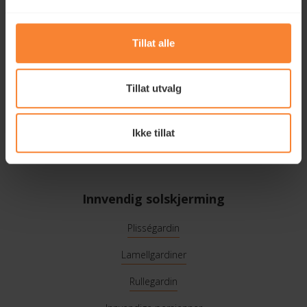
Tillat alle
Hovedkontor
Borgeskogen 30, 3160 Stokke
Tillat utvalg
Telefon:
+47 917 86 000
E-post:
kundeservice@celcius.no
Ikke tillat
Last ned vår bruk- og vedlikeholdsmanual her.
Innvendig solskjerming
Plisségardin
Lamellgardiner
Rullegardin