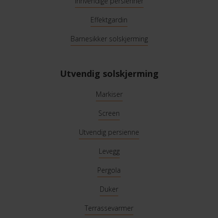
Innvendige persienner
Effektgardin
Barnesikker solskjerming
Utvendig solskjerming
Markiser
Screen
Utvendig persienne
Levegg
Pergola
Duker
Terrassevarmer