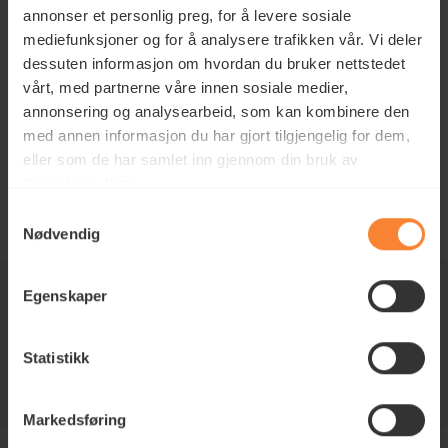
annonser et personlig preg, for å levere sosiale
mediefunksjoner og for å analysere trafikken vår. Vi deler
dessuten informasjon om hvordan du bruker nettstedet
vårt, med partnerne våre innen sosiale medier,
annonsering og analysearbeid, som kan kombinere den
med annen informasjon du har gjort tilgjengelig for dem,
eller som de har samlet inn gjennom din bruk av
tjenestene deres.
Samtykkevalg
Nødvendig
5 års garanti
Egenskaper
Alltid gratis befaring!
Statistikk
60 års erfaring
Markedsføring