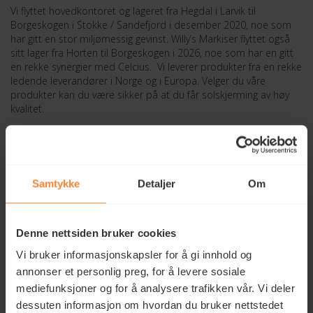
Vi flyttet hovedkontoret og lageret fra Hegdal i Larvik til
Borgeskogen i Stokke / Sandefjord i desember 2020, noe som
har gitt en stor miljømessig gevinst. Willy’s Markiser flyttet også
sitt lager fra Horten til Borgeskogen i 2026, noe som har en gitt
en rekke synergier med Celcius. Vi leverer produkter fra en rekke
ledende leverandører i Norge og i Europa. Velger du våre
produkter kan du være sikker på at du får solskjerming av høy
kvalitet.
Våre produkter skreddersys etter dine behov. Funksjonalitet,
automatisering og design – her er det mange løsninger. Fortell
oss hva du er ute etter, og vi hjelper deg å finne de gode
løsningene.
Samtykke
Detaljer
Om
Denne nettsiden bruker cookies
Vi bruker informasjonskapsler for å gi innhold og
annonser et personlig preg, for å levere sosiale
Bestill gratis befaring
mediefunksjoner og for å analysere trafikken vår. Vi deler
dessuten informasjon om hvordan du bruker nettstedet