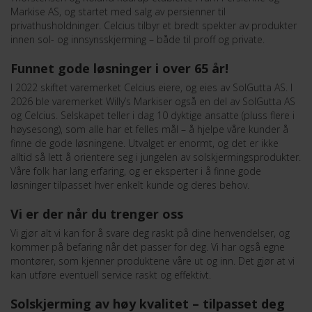
Markise AS, og startet med salg av persienner til
privathusholdninger. Celcius tilbyr et bredt spekter av produkter
innen sol- og innsynsskjerming – både til proff og private.
Funnet gode løsninger i over 65 år!
I 2022 skiftet varemerket Celcius eiere, og eies av SolGutta AS. I
2026 ble varemerket Willy’s Markiser også en del av SolGutta AS
og Celcius. Selskapet teller i dag 10 dyktige ansatte (pluss flere i
høysesong), som alle har et felles mål – å hjelpe våre kunder å
finne de gode løsningene. Utvalget er enormt, og det er ikke
alltid så lett å orientere seg i jungelen av solskjermingsprodukter.
Våre folk har lang erfaring, og er eksperter i å finne gode
løsninger tilpasset hver enkelt kunde og deres behov.
Vi er der når du trenger oss
Vi gjør alt vi kan for å svare deg raskt på dine henvendelser, og
kommer på befaring når det passer for deg. Vi har også egne
montører, som kjenner produktene våre ut og inn. Det gjør at vi
kan utføre eventuell service raskt og effektivt.
Solskjerming av høy kvalitet – tilpasset deg