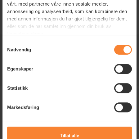
vårt, med partnerne våre innen sosiale medier,
BESTILL GRATIS BEFARING
annonsering og analysearbeid, som kan kombinere den
med annen informasjon du har gjort tilgjengelig for dem,
eller som de har samlet inn gjennom din bruk av
tjenestene deres.
Samtykkevalg
5 års garanti
Nødvendig
Alltid gratis befaring!
Egenskaper
60 års erfaring
Statistikk
Markedsføring
Hovedkontor
Borgeskogen 30, 3160 Stokke
Tillat alle