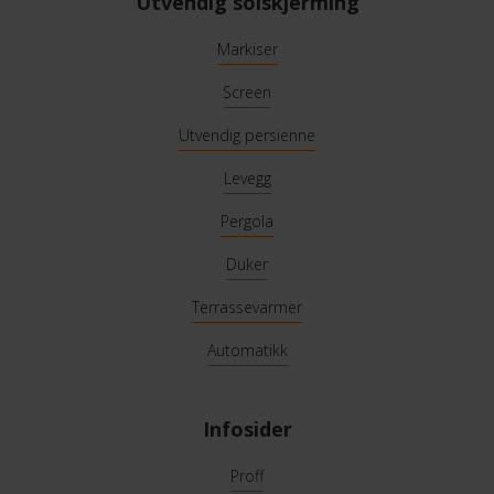
Utvendig solskjerming
Markiser
Screen
Utvendig persienne
Levegg
Pergola
Duker
Terrassevarmer
Automatikk
Infosider
Proff