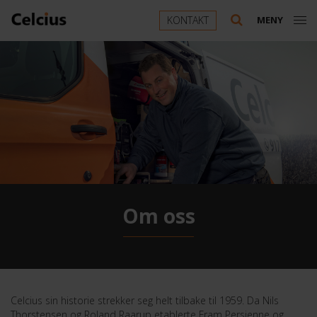
KONTAKT
MENY
Om oss
Celcius sin historie strekker seg helt tilbake til 1959. Da Nils
Thorstensen og Roland Raarup etablerte Fram Persienne og