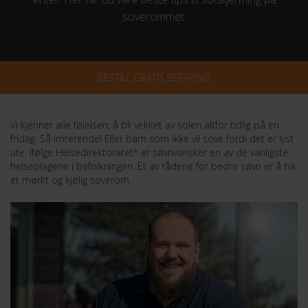
soverommet.
BESTILL GRATIS BEFARING
Vi kjenner alle følelsen, å bli vekket av solen altfor tidlig på en
fridag. Så irriterende! Eller barn som ikke vil sove fordi det er lyst
ute. Ifølge Helsedirektoratet* er søvnvansker en av de vanligste
helseplagene i befolkningen. Et av rådene for bedre søvn er å ha
et mørkt og kjølig soverom.