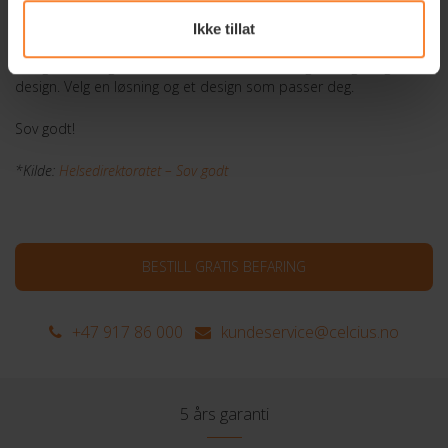
Med et mørkt og svalt soverom ligger alt til rette for en god natts
Ikke tillat
søvn – selv på varme sommerdager. Både plisségardiner,
rullegardiner og lameller får du i et stort utvalg av farger og
design. Velg en løsning og et design som passer deg.
Sov godt!
*Kilde:
Helsedirektoratet – Sov godt
BESTILL GRATIS BEFARING
+47 917 86 000
kundeservice@celcius.no
5 års garanti