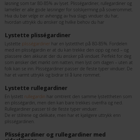
løsning som tar 80-85% av lyset. Plisségardiner, rullegardiner og
lameller er alle gode løsninger for solskjerming på soverommet.
Hva du bør velge er avhengig av hva slags vinduer du har,
hvordan uttrykk du ønsker og hvilke behov du har
Lystette plisségardiner
Lystette
plisségardiner
har en lystetthet på 80-85%. Fordelen
med en plisségardin er at du kan trekke den opp og ned – og
plassere den akkurat der du ønsker på vinduet. Perfekt for deg
som ønsker det mørkt om natten, men lyst om dagen – uten at
folk kan se inn. Plisségardiner passer de fleste typer vinduer. De
har et varmt uttrykk og bidrar til å lune rommet.
Lystette rullegardiner
En lystett
rullegardin
har omtrent den samme lystettheten som
en plisségardin, men den kan bare trekkes ovenfra og ned.
Rullegardiner passer til de fleste typer vinduer.
De er stilrene og delikate, men har et kjøligere uttrykk enn
plisségardinen.
Plisségardiner og rullegardiner med