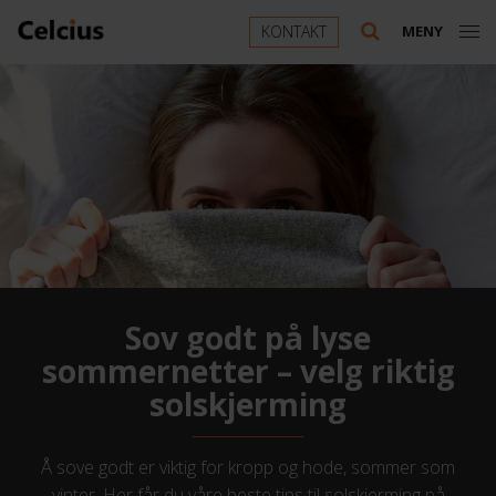
KONTAKT
MENY
Sov godt på lyse
sommernetter – velg riktig
solskjerming
Å sove godt er viktig for kropp og hode, sommer som
vinter. Her får du våre beste tips til solskjerming på