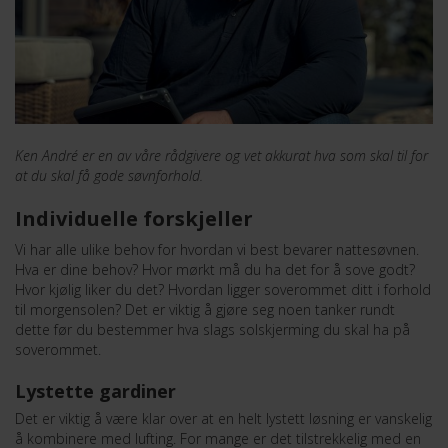
Ken André er en av våre rådgivere og vet akkurat hva som skal til for
at du skal få gode søvnforhold.
Individuelle forskjeller
Vi har alle ulike behov for hvordan vi best bevarer nattesøvnen.
Hva er dine behov? Hvor mørkt må du ha det for å sove godt?
Hvor kjølig liker du det? Hvordan ligger soverommet ditt i forhold
til morgensolen? Det er viktig å gjøre seg noen tanker rundt
dette før du bestemmer hva slags solskjerming du skal ha på
soverommet.
Lystette gardiner
Det er viktig å være klar over at en helt lystett løsning er vanskelig
å kombinere med lufting. For mange er det tilstrekkelig med en